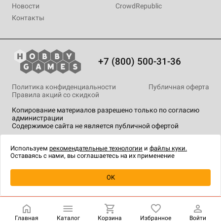
Новости
CrowdRepublic
Контакты
+7 (800) 500-31-36
Политика конфиденциальности
Публичная оферта
Правила акций со скидкой
Копирование материалов разрешено только по согласию
администрации
Содержимое сайта не является публичной офертой
На сайте Hobby Games применяются
рекомендательные
технологии
.
Используем
рекомендательные технологии
и
файлы куки.
Оставаясь с нами, вы соглашаетесь на их применение
Уведомить о наличии
OK
Главная
Каталог
Корзина
Избранное
Войти