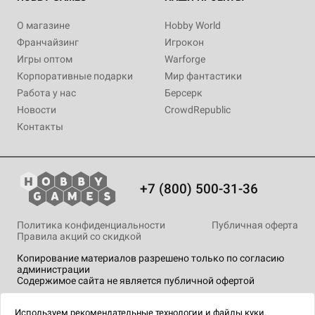
О магазине
Hobby World
Франчайзинг
Игрокон
Игры оптом
Warforge
Корпоративные подарки
Мир фантастики
Работа у нас
Берсерк
Новости
CrowdRepublic
Контакты
+7 (800) 500-31-36
Политика конфиденциальности
Публичная оферта
Правила акций со скидкой
Копирование материалов разрешено только по согласию
администрации
Содержимое сайта не является публичной офертой
На сайте Hobby Games применяются
рекомендательные
технологии
.
Используем
рекомендательные технологии
и
файлы куки.