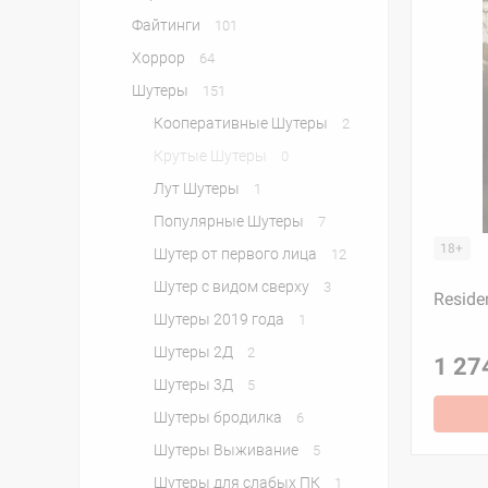
Файтинги
101
Хоррор
64
Шутеры
151
Кооперативные Шутеры
2
Крутые Шутеры
0
Лут Шутеры
1
Популярные Шутеры
7
18+
Шутер от первого лица
12
Шутер с видом сверху
3
Reside
Шутеры 2019 года
1
Шутеры 2Д
2
1 27
Шутеры 3Д
5
Шутеры бродилка
6
Шутеры Выживание
5
Шутеры для слабых ПК
1