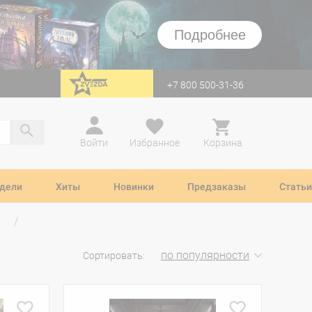
Подробнее
+7 800 500-31-36
перейти на Zvezda
Войти
Избранное
Корзина
дели
Хиты
Новинки
Предзаказы
Статьи
по популярности
Сортировать: