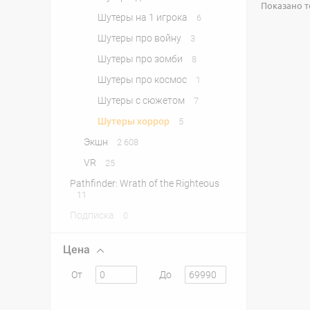
Показано то
Шутеры на 1 игрока
6
Шутеры про войну
3
Шутеры про зомби
8
Шутеры про космос
1
Шутеры с сюжетом
7
Шутеры хоррор
5
Экшн
2 608
VR
25
Pathfinder: Wrath of the Righteous
11
Подписка
0
Цена
От
До