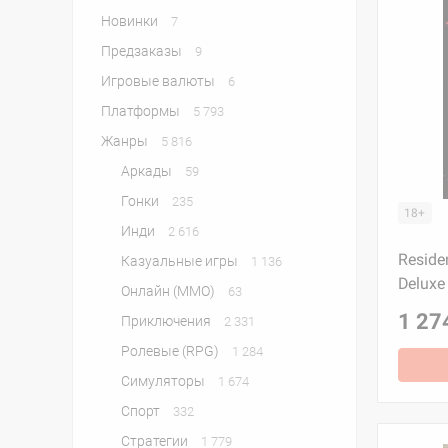
Новинки
7
Предзаказы
9
Игровые валюты
6
Платформы
5 793
Жанры
5 816
Аркады
59
Гонки
235
18+
Инди
2 616
Residen
Казуальные игры
1 136
Deluxe
Онлайн (MMO)
63
1 27
Приключения
2 331
Ролевые (RPG)
1 284
Симуляторы
1 674
Спорт
332
Стратегии
1 779