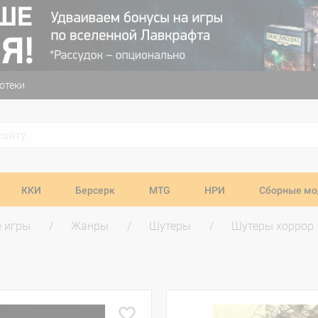
отеки
ККИ
Берсерк
MTG
НРИ
Сборные мо
 игры
Жанры
Шутеры
Шутеры хоррор