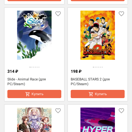
314 ₽
198 ₽
Slide - Animal Race (для
BASEBALL STARS 2 (для
PC/Steam)
PC/Steam)
Купить
Купить