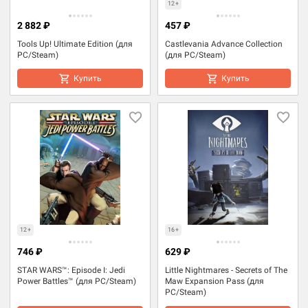
12+
2 882 ₽
457 ₽
Tools Up! Ultimate Edition (для
Castlevania Advance Collection
PC/Steam)
(для PC/Steam)
Купить
Купить
12+
16+
746 ₽
629 ₽
STAR WARS™: Episode I: Jedi
Little Nightmares - Secrets of The
Power Battles™ (для PC/Steam)
Maw Expansion Pass (для
PC/Steam)