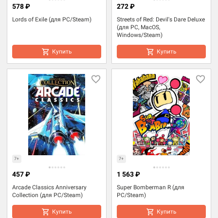
578 ₽
272 ₽
Lords of Exile (для PC/Steam)
Streets of Red: Devil's Dare Deluxe
(для PC, MacOS,
Windows/Steam)
Купить
Купить
7+
7+
457 ₽
1 563 ₽
Arcade Classics Anniversary
Super Bomberman R (для
Collection (для PC/Steam)
PC/Steam)
Купить
Купить