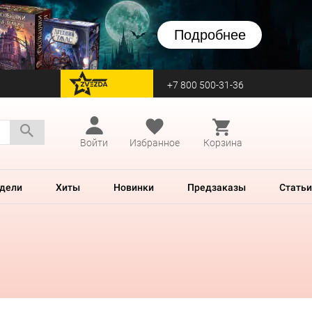
Подробнее
+7 800 500-31-36
перейти на Zvezda
Войти
Избранное
Корзина
дели
Хиты
Новинки
Предзаказы
Статьи