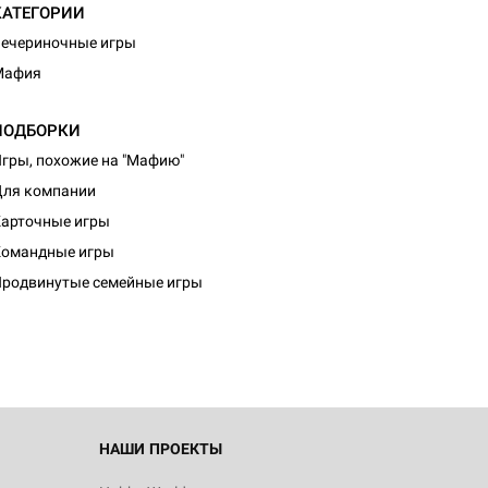
КАТЕГОРИИ
ечериночные игры
Мафия
ПОДБОРКИ
гры, похожие на "Мафию"
ля компании
арточные игры
d Журнал
Командные игры
к: Братья
родвинутые семейные игры
d Звёздные
НАШИ ПРОЕКТЫ