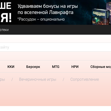
отеки
ККИ
Берсерк
MTG
НРИ
Сборные мо
гры
Вечериночные игры
Сопротивление