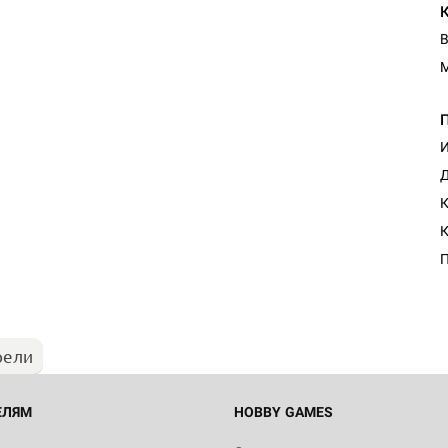
В
И
Д
К
Настольная игра Hobby Worl
"Мир фантастики. Спецвыпус
Стругацкие"
П
1 490
рели
Настольная игра Hobby Worl
империи: Боевая тревога
799
ЕЛЯМ
HOBBY GAMES