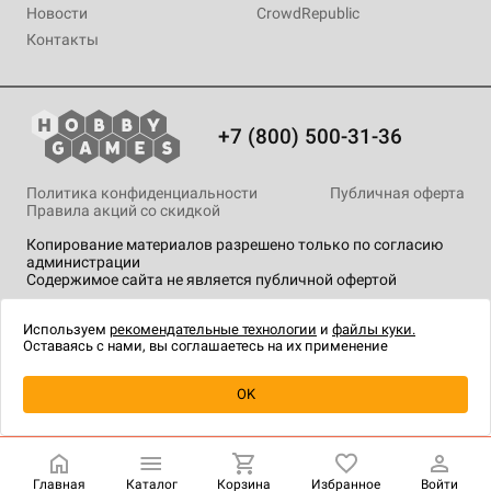
Новости
CrowdRepublic
Контакты
+7 (800) 500-31-36
Политика конфиденциальности
Публичная оферта
Правила акций со скидкой
Копирование материалов разрешено только по согласию
администрации
Содержимое сайта не является публичной офертой
На сайте Hobby Games применяются
рекомендательные
технологии
.
Используем
рекомендательные технологии
и
файлы куки.
Оставаясь с нами, вы соглашаетесь на их применение
OK
Купить
| 5 990 ₽
Главная
Каталог
Корзина
Избранное
Войти