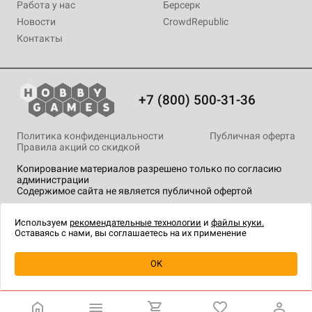
Работа у нас
Берсерк
Новости
CrowdRepublic
Контакты
+7 (800) 500-31-36
Политика конфиденциальности
Публичная оферта
Правила акций со скидкой
Копирование материалов разрешено только по согласию
администрации
Содержимое сайта не является публичной офертой
На сайте Hobby Games применяются
рекомендательные
технологии
.
Используем
рекомендательные технологии
и
файлы куки.
Оставаясь с нами, вы соглашаетесь на их применение
Уведомить о наличии
OK