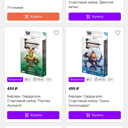
Стартовый набор "Десятая
ветвь"
77 отзывов
Купить
Купить
Предзаказ
2
40-60
12+
Предзаказ
2
40-60
12+
499 ₽
499 ₽
Берсерк. Сердце роя.
Берсерк. Сердце роя.
Стартовый набор "Паства
Стартовый набор "Сыны
Архааля"
Халландара"
Купить
Купить