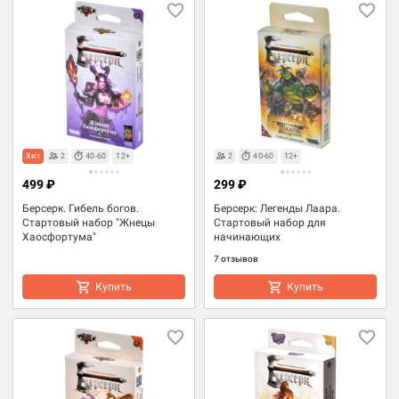
Хит
2
40-60
12+
2
40-60
12+
499 ₽
299 ₽
Берсерк. Гибель богов.
Берсерк: Легенды Лаара.
Стартовый набор "Жнецы
Стартовый набор для
Хаосфортума"
начинающих
7 отзывов
Купить
Купить