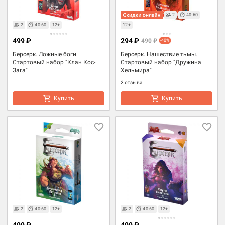
2
40-60
2
40-60
12+
12+
499 ₽
294 ₽
490 ₽
-40%
Берсерк. Ложные боги.
Берсерк. Нашествие тьмы.
Стартовый набор "Клан Кос-
Стартовый набор "Дружина
Зага"
Хельмира"
2 отзыва
Купить
Купить
2
40-60
12+
2
40-60
12+
499 ₽
499 ₽