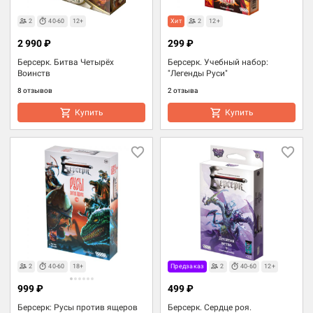
2
40-60
12+
Хит
2
12+
2 990 ₽
299 ₽
Берсерк. Битва Четырёх
Берсерк. Учебный набор:
Воинств
"Легенды Руси"
8 отзывов
2 отзыва
Купить
Купить
2
40-60
18+
Предзаказ
2
40-60
12+
999 ₽
499 ₽
Берсерк: Русы против ящеров
Берсерк. Сердце роя.