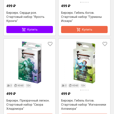
499 ₽
499 ₽
Берсерк. Сердце роя.
Берсерк. Гибель богов.
Стартовый набор "Ярость
Стартовый набор "Гурманы
Кронга"
Исхара"
Купить
Купить
2
40-60
12+
2
40-60
12+
499 ₽
499 ₽
Берсерк. Призрачный легион.
Берсерк. Гибель богов.
Стартовый набор "Свора
Стартовый набор "Изгнанники
Хладомора"
Алламора"