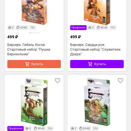
2
40-60
12+
Предзаказ
2
40-60
12+
499 ₽
499 ₽
Берсерк. Гибель богов.
Берсерк. Сердце роя.
Стартовый набор "Пушки
Стартовый набор "Служители
Бернхольма"
Дзара"
Купить
Купить
Предзаказ
2
40-60
12+
2
40-60
12+