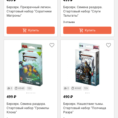
Берсерк. Призрачный легион.
Берсерк. Семена раздора.
Стартовый набор "Соратники
Стартовый набор "Слуги
Матроны"
Тальгаты"
3 отзыва
Купить
Купить
2
40-60
12+
2
40-60
12+
499 ₽
490 ₽
Берсерк. Семена раздора.
Берсерк. Нашествие тьмы.
Стартовый набор "Громилы
Стартовый набор "Полчища
Клока"
Раэра"