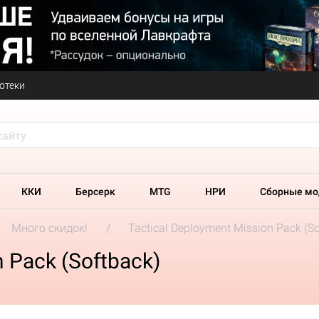
отеки
ККИ
Берсерк
MTG
НРИ
Сборные мо
Много скидок!
Tactical Deployment Mission Pack (So
n Pack (Softback)