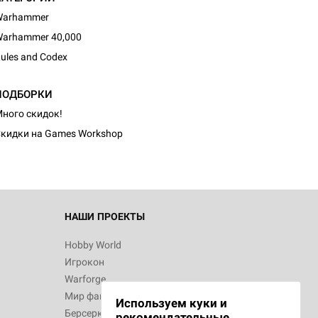
Warhammer
arhammer 40,000
ules and Codex
d Журнал
ПОДБОРКИ
к: Братья
ного скидок!
кидки на Games Workshop
d Звёздные
НАШИ ПРОЕКТЫ
Hobby World
Игрокон
d Сумерки
Warforge
: Грозовой
Мир фантастики
Используем куки и
Берсерк
рекомендательные