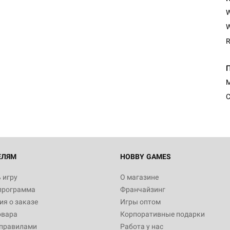
W
R
Настольная игра Hobby Worl
"Мир фантастики. Спецвыпус
Стругацкие"
М
1 490
С
Настольная игра Hobby Worl
империи: Боевая тревога
799
ЕЛЯМ
HOBBY GAMES
 игру
О магазине
программа
Франчайзинг
Настольная игра Hobby Worl
я о заказе
Игры оптом
империи. Четвёртая редакция
овара
Корпоративные подарки
Рубеж
12 990
 правилами
Работа у нас