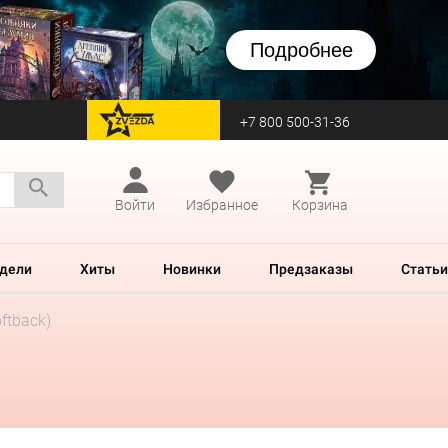
Подробнее
+7 800 500-31-36
перейти на Zvezda
Войти
Избранное
Корзина
дели
Хиты
Новинки
Предзаказы
Статьи
ftback)