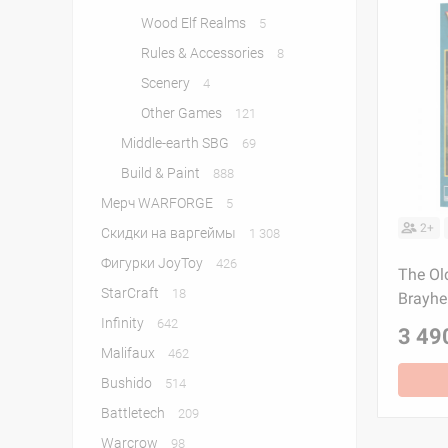
Wood Elf Realms
5
Rules & Accessories
8
Scenery
4
Other Games
121
Middle-earth SBG
69
Build & Paint
888
Мерч WARFORGE
5
2+
Скидки на варгеймы
1 308
Фигурки JoyToy
426
The Ol
StarСraft
18
Brayh
Infinity
642
3 49
Malifaux
462
Bushido
514
Battletech
209
Warcrow
98