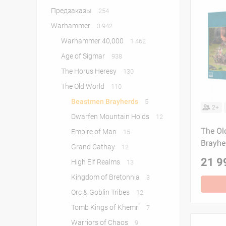
Предзаказы
254
Warhammer
3 942
Warhammer 40,000
1 462
Age of Sigmar
938
The Horus Heresy
130
The Old World
110
Beastmen Brayherds
5
2+
Dwarfen Mountain Holds
12
The Ol
Empire of Man
15
Brayhe
Grand Cathay
12
21 9
High Elf Realms
13
Kingdom of Bretonnia
3
Orc & Goblin Tribes
12
Tomb Kings of Khemri
7
Warriors of Chaos
9