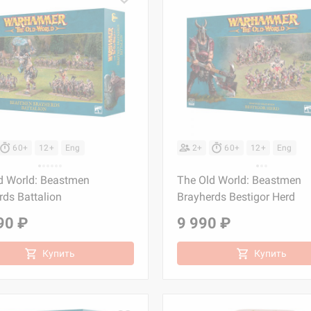
60+
12+
Eng
2+
60+
12+
Eng
d World: Beastmen
The Old World: Beastmen
rds Battalion
Brayherds Bestigor Herd
90 ₽
9 990 ₽
Купить
Купить