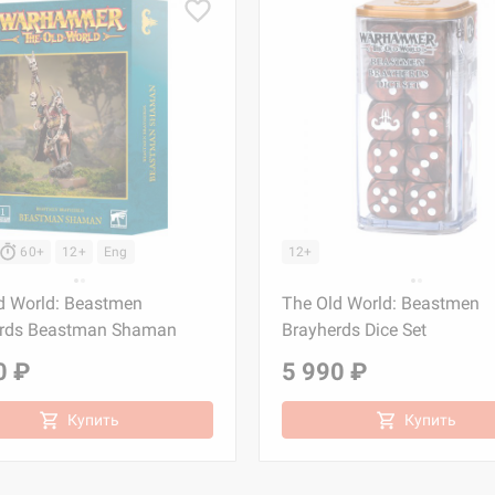
60+
12+
Eng
12+
d World: Beastmen
The Old World: Beastmen
erds Beastman Shaman
Brayherds Dice Set
0 ₽
5 990 ₽
Купить
Купить