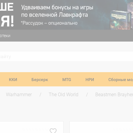
отеки
ККИ
Берсерк
MTG
НРИ
Сборные мо
Warhammer
The Old World
Beastmen Brayhe