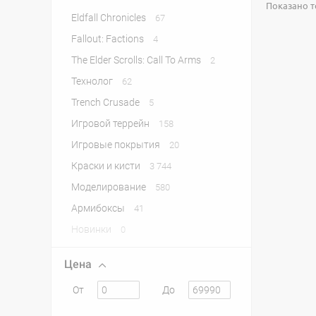
Показано то
Eldfall Chronicles
67
Fallout: Factions
4
The Elder Scrolls: Call To Arms
2
Технолог
62
Trench Crusade
5
Игровой террейн
158
Игровые покрытия
20
Краски и кисти
3 744
Моделирование
580
Армибоксы
41
Новинки
0
Цена
От
До