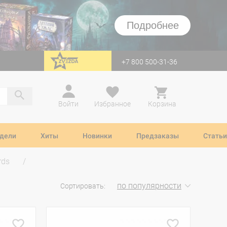
Подробнее
+7 800 500-31-36
перейти на Zvezda
Войти
Избранное
Корзина
дели
Хиты
Новинки
Предзаказы
Статьи
rds
по популярности
Сортировать: