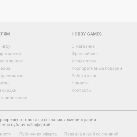
ЕЛЯМ
HOBBY GAMES
 игру
О магазине
программа
Франчайзинг
я о заказе
Игры оптом
овара
Корпоративные подарки
 правилами
Работа у нас
игры
Новости
з скидки
Контакты
е приложение
разрешено только по согласию администрации
яется публичной офертой
ности
Публичная оферта
Правила акций со скидкой