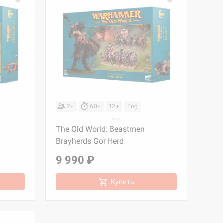
2+
60+
12+
Eng
The Old World: Beastmen
Brayherds Gor Herd
9 990 ₽
Купить