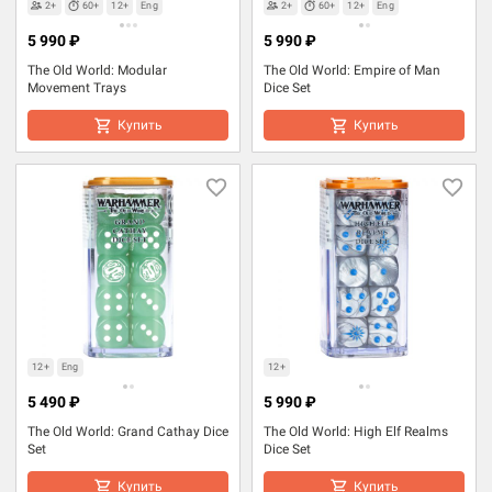
2+
60+
12+
Eng
2+
60+
12+
Eng
5 990 ₽
5 990 ₽
The Old World: Modular
The Old World: Empire of Man
Movement Trays
Dice Set
Купить
Купить
12+
Eng
12+
5 490 ₽
5 990 ₽
The Old World: Grand Cathay Dice
The Old World: High Elf Realms
Set
Dice Set
Купить
Купить