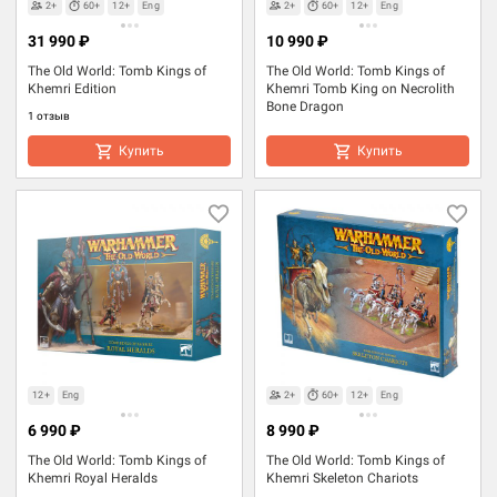
2+
60+
12+
Eng
2+
60+
12+
Eng
31 990 ₽
10 990 ₽
The Old World: Tomb Kings of
The Old World: Tomb Kings of
Khemri Edition
Khemri Tomb King on Necrolith
Bone Dragon
1 отзыв
Купить
Купить
12+
Eng
2+
60+
12+
Eng
6 990 ₽
8 990 ₽
The Old World: Tomb Kings of
The Old World: Tomb Kings of
Khemri Royal Heralds
Khemri Skeleton Chariots