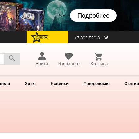
Подробнее
+7 800 500-31-36
перейти на Zvezda
Войти
Избранное
Корзина
дели
Хиты
Новинки
Предзаказы
Статьи