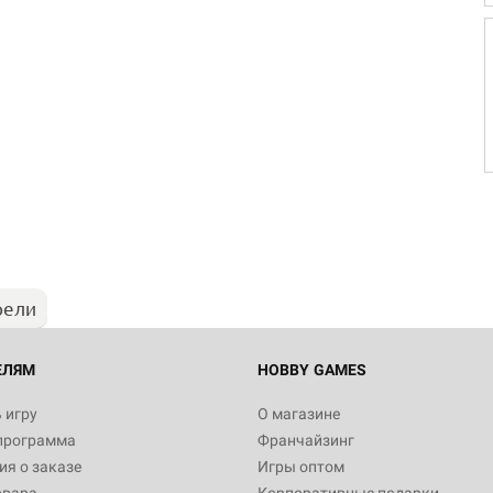
рели
ЕЛЯМ
HOBBY GAMES
 игру
О магазине
программа
Франчайзинг
я о заказе
Игры оптом