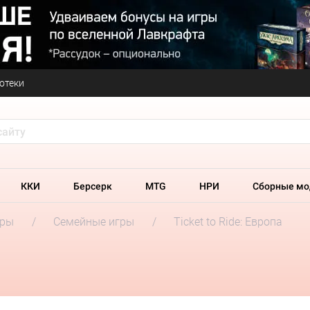
отеки
ККИ
Берсерк
MTG
НРИ
Сборные мо
гры
Семейные игры
Ticket to Ride: Европа