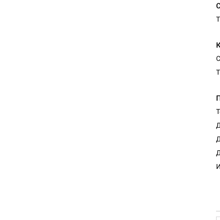
T
С
T
Т
Д
Д
Д
И