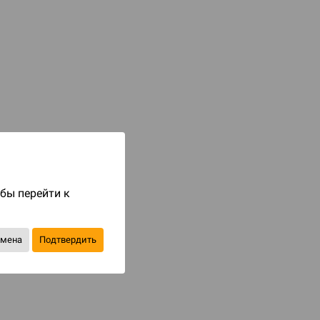
Код товара: 76803
2 490 ₽
до 249
бонусов на следующие покупки
Купить
В избранное
обы перейти к
тмена
Подтвердить