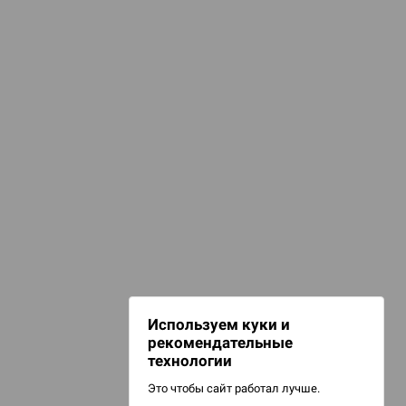
Выбор будет ой как сложен
3 817 ₽
4 488 ₽
-15%
d Монстры
Купить
 Зомбицид:
НАШИ ПРОЕКТЫ
Hobby World
Игрокон
d Ужас
Warforge
Мир фантастики
Используем куки и
Берсерк
рекомендательные
CrowdRepublic
технологии
Это чтобы сайт работал лучше.