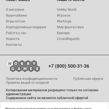
О магазине
Hobby World
Франчайзинг
Игрокон
Игры оптом
Warforge
Корпоративные подарки
Мир фантастики
Работа у нас
Берсерк
Новости
CrowdRepublic
Контакты
+7 (800) 500-31-36
Политика конфиденциальности
Публичная оферта
Правила акций со скидкой
Копирование материалов разрешено только по согласию
администрации
Содержимое сайта не является публичной офертой
На сайте Hobby Games применяются
рекомендательные
технологии
.
Используем
рекомендательные технологии
и
файлы куки.