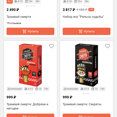
Хит
3-13
15+
18+
3-13
15+
18+
2 490 ₽
3 817 ₽
4 488 ₽
-15%
Трамвай смерти
Набор игр "Рельсы судьбы"
19 отзывов
Купить
Купить
Дополнение
3-13
15
18+
Дополнение
3-13
15
18+
999 ₽
999 ₽
Трамвай смерти: Добряки и
Трамвай смерти: Секреты
негодяи