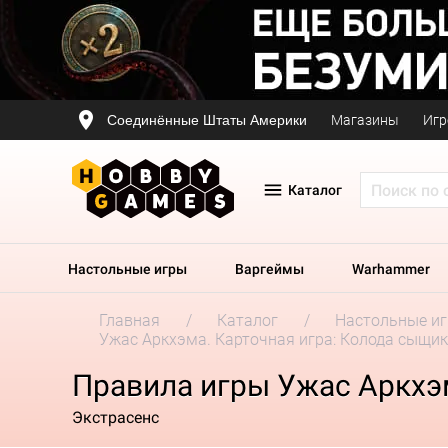
Соединённые Штаты Америки
Магазины
Игр
Каталог
Настольные игры
Варгеймы
Warhammer
Главная
Каталог
Настольные и
Ужас Аркхэма. Карточная игра: Колода сыщи
Правила игры Ужас Аркхэм
Экстрасенс