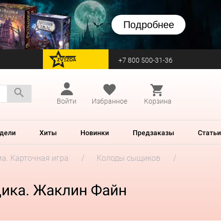
Подробнее
+7 800 500-31-36
перейти на Zvezda
Войти
Избранное
Корзина
дели
Хиты
Новинки
Предзаказы
Статьи
а. Карточная игра
Колоды сыщиков
щика. Жаклин Файн