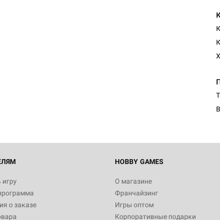
К
К
Х
Т
В
ЕЛЯМ
HOBBY GAMES
 игру
О магазине
программа
Франчайзинг
я о заказе
Игры оптом
овара
Корпоративные подарки