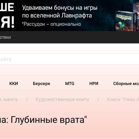
отеки
ККИ
Берсерк
MTG
НРИ
Сборные мо
и, манга
Художественные книги
Книги "Ужас 
а: Глубинные врата"