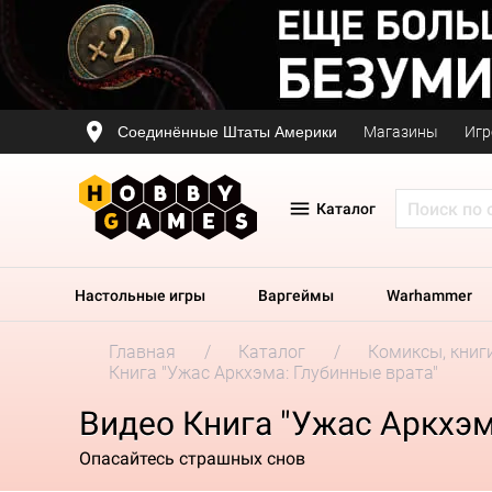
Соединённые Штаты Америки
Магазины
Игр
Каталог
Настольные игры
Варгеймы
Warhammer
Главная
Каталог
Комиксы, книг
Книга "Ужас Аркхэма: Глубинные врата"
Видео Книга "Ужас Аркхэм
Опасайтесь страшных снов