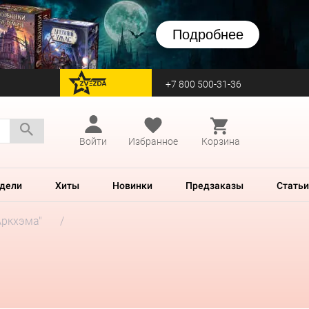
Подробнее
+7 800 500-31-36
перейти на Zvezda
Войти
Избранное
Корзина
дели
Хиты
Новинки
Предзаказы
Статьи
Аркхэма"