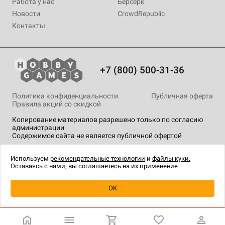
Работа у нас
Берсерк
Новости
CrowdRepublic
Контакты
+7 (800) 500-31-36
Политика конфиденциальности
Публичная оферта
Правила акций со скидкой
Копирование материалов разрешено только по согласию
администрации
Содержимое сайта не является публичной офертой
На сайте Hobby Games применяются
рекомендательные
технологии
.
Используем
рекомендательные технологии
и
файлы куки.
Оставаясь с нами, вы соглашаетесь на их применение
Уведомить о наличии
OK