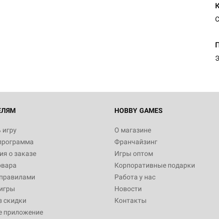
С
Э
ЕЛЯМ
HOBBY GAMES
 игру
О магазине
программа
Франчайзинг
я о заказе
Игры оптом
овара
Корпоративные подарки
 правилами
Работа у нас
игры
Новости
з скидки
Контакты
е приложение