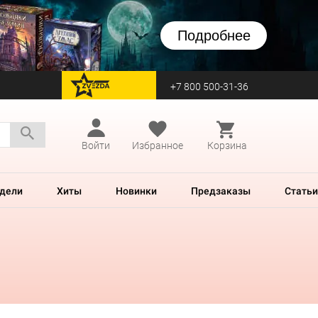
Подробнее
+7 800 500-31-36
перейти на Zvezda
Войти
Избранное
Корзина
дели
Хиты
Новинки
Предзаказы
Статьи