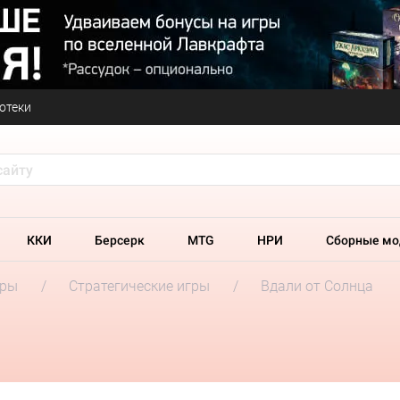
отеки
ККИ
Берсерк
MTG
НРИ
Сборные мо
гры
Стратегические игры
Вдали от Солнца