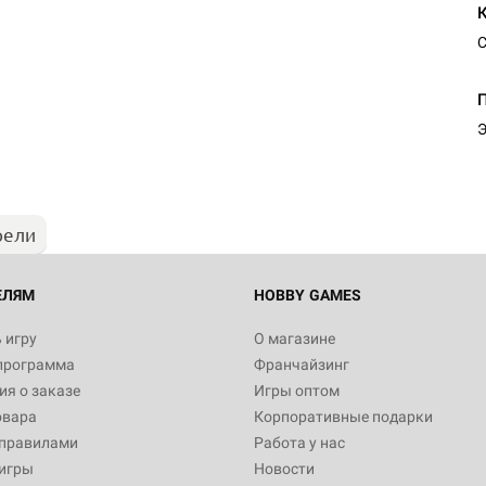
С
Настольная игра Hobby Worl
Египта
Э
1 991
рели
Настольная игра Hobby World
Белая смерть
12 990
ЕЛЯМ
HOBBY GAMES
 игру
О магазине
программа
Франчайзинг
Настольная игра Hobby World
я о заказе
Игры оптом
Сердце роя. Дисплей бустеро
овара
Корпоративные подарки
3 490
 правилами
Работа у нас
игры
Новости