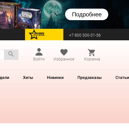
Подробнее
+7 800 500-31-36
перейти на Zvezda
Войти
Избранное
Корзина
дели
Хиты
Новинки
Предзаказы
Статьи