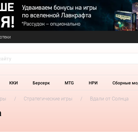
отеки
ККИ
Берсерк
MTG
НРИ
Сборные мо
гры
Стратегические игры
Вдали от Солнца
а