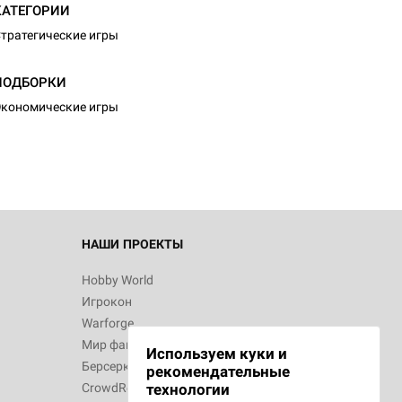
КАТЕГОРИИ
тратегические игры
d Монстры
ПОДБОРКИ
кономические игры
 Зомбицид:
НАШИ ПРОЕКТЫ
Hobby World
Игрокон
 Берсерк.
Warforge
в
Мир фантастики
Используем куки и
Берсерк
рекомендательные
CrowdRepublic
технологии