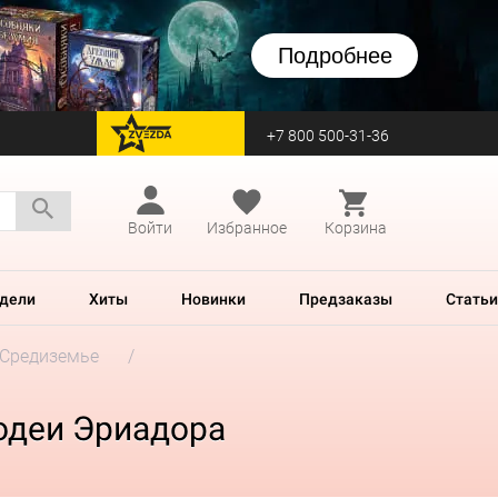
Подробнее
+7 800 500-31-36
перейти на Zvezda
Войти
Избранное
Корзина
дели
Хиты
Новинки
Предзаказы
Статьи
 Средиземье
лодеи Эриадора