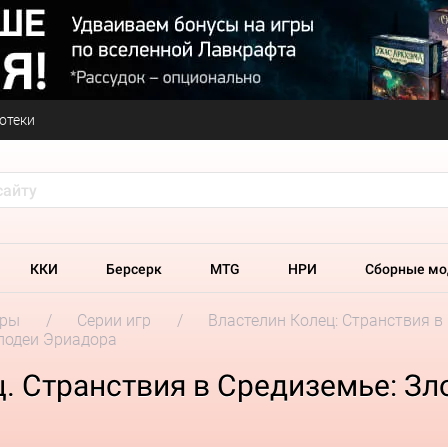
отеки
ККИ
Берсерк
MTG
НРИ
Сборные мо
гры
Серии игр
Властелин Колец: Странствия в
Злодеи Эриадора
. Странствия в Средиземье: З