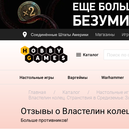
Соединённые Штаты Америки
Магазины
Игр
Каталог
Настольные игры
Варгеймы
Warhammer
Главная
Каталог
Настольные и
Властелин колец. Странствия в Средиземье: 
Отзывы о Властелин колец
Больше противников!