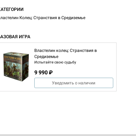
КАТЕГОРИИ
ластелин Колец: Странствия в Средиземье
БАЗОВАЯ ИГРА
Властелин колец: Странствия в
Средиземье
Испытайте свою судьбу
9 990 ₽
Уведомить о наличии
d Журнал
к: Братья
d Звёздные