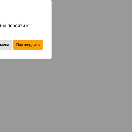
Код товара: 81341
699 ₽
обы перейти к
до 70
бонусов на следующие покупки
Купить
тмена
Подтвердить
В избранное