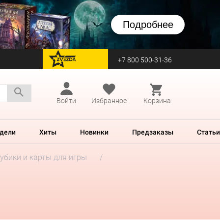
Подробнее
+7 800 500-31-36
перейти на Zvezda
Войти
Избранное
Корзина
дели
Хиты
Новинки
Предзаказы
Статьи
убики и карты для игры