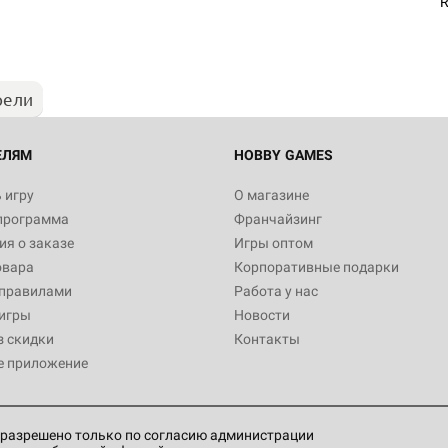
R
рели
ЕЛЯМ
HOBBY GAMES
 игру
О магазине
программа
Франчайзинг
я о заказе
Игры оптом
овара
Корпоративные подарки
 правилами
Работа у нас
игры
Новости
з скидки
Контакты
е приложение
разрешено только по согласию администрации