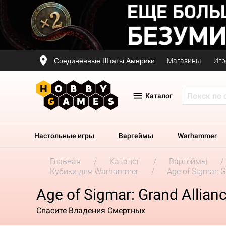
Соединённые Штаты Америки
Магазины
Игр
Каталог
Настольные игры
Варгеймы
Warhammer
Главная
Каталог
Варгеймы
Кубики для Warhammer
Age of Sigmar: G
Age of Sigmar: Grand Allian
Спасите Владения Смертных