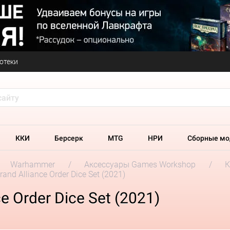
отеки
ККИ
Берсерк
MTG
НРИ
Сборные мо
Warhammer
Аксессуары Games Workshop
К
rand Alliance Order Dice Set (2021)
ce Order Dice Set (2021)