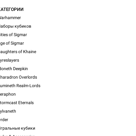
КАТЕГОРИИ
Warhammer
аборы кубиков
ities of Sigmar
ge of Sigmar
aughters of Khaine
yreslayers
doneth Deepkin
haradron Overlords
umineth Realm-Lords
eraphon
tormcast Eternals
ylvaneth
rder
гральные кубики