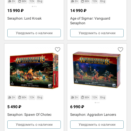
2+
60+
12+
Eng
2+
60+
12+
Eng
15 990 ₽
14 990 ₽
Seraphon: Lord Kroak
Age of Sigmar: Vanguard
Seraphon
Уведомить о наличии
Уведомить о наличии
2+
60+
12+
Eng
2+
60+
12+
Eng
5 490 ₽
6 990 ₽
Seraphon: Spawn Of Chotec
Seraphon: Aggradon Lancers
Уведомить о наличии
Уведомить о наличии