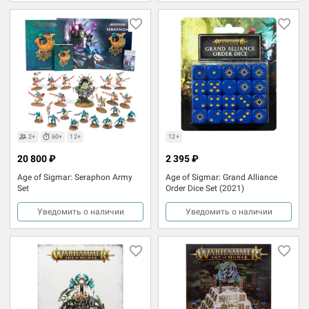
2+
60+
12+
12+
20 800 ₽
2 395 ₽
Age of Sigmar: Seraphon Army
Age of Sigmar: Grand Alliance
Set
Order Dice Set (2021)
Уведомить о наличии
Уведомить о наличии