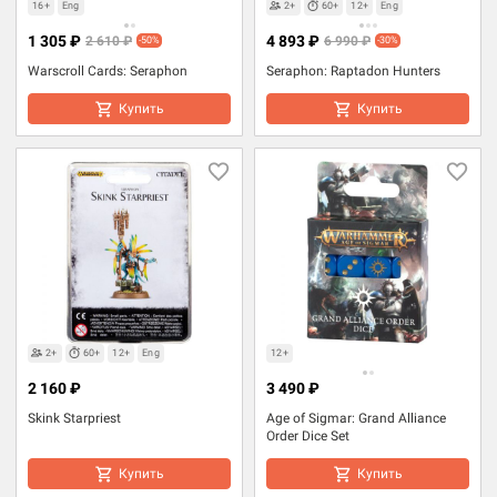
16+
Eng
2+
60+
12+
Eng
1 305 ₽
4 893 ₽
2 610 ₽
6 990 ₽
-50%
-30%
Warscroll Cards: Seraphon
Seraphon: Raptadon Hunters
Купить
Купить
2+
60+
12+
Eng
12+
2 160 ₽
3 490 ₽
Skink Starpriest
Age of Sigmar: Grand Alliance
Order Dice Set
Купить
Купить