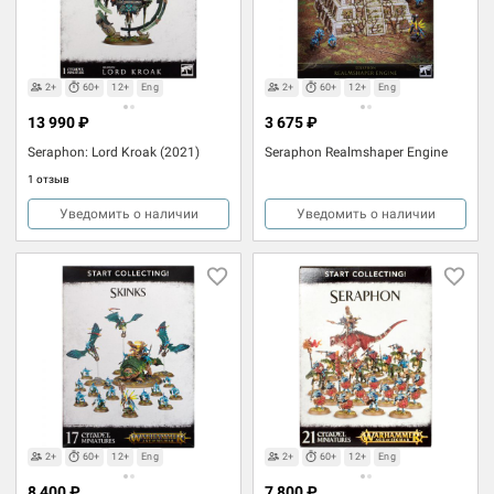
2+
60+
12+
Eng
2+
60+
12+
Eng
13 990 ₽
3 675 ₽
Seraphon: Lord Kroak (2021)
Seraphon Realmshaper Engine
1 отзыв
Уведомить о наличии
Уведомить о наличии
2+
60+
12+
Eng
2+
60+
12+
Eng
8 400 ₽
7 800 ₽