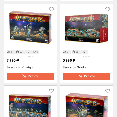
2+
60+
12+
Eng
2+
60+
12+
7 990 ₽
5 990 ₽
Seraphon: Kroxigor
Seraphon Skinks
Купить
Купить