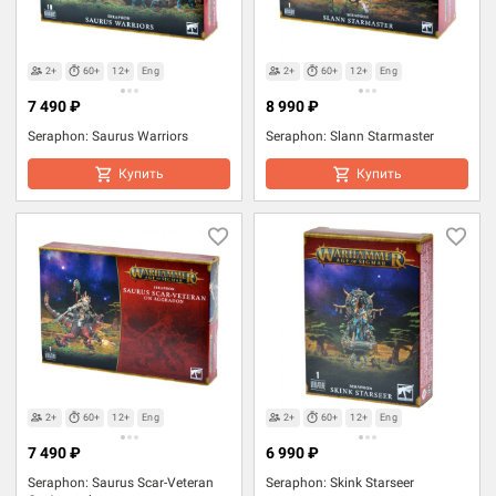
2+
60+
12+
Eng
2+
60+
12+
Eng
7 490 ₽
8 990 ₽
Seraphon: Saurus Warriors
Seraphon: Slann Starmaster
Купить
Купить
2+
60+
12+
Eng
2+
60+
12+
Eng
7 490 ₽
6 990 ₽
Seraphon: Saurus Scar-Veteran
Seraphon: Skink Starseer