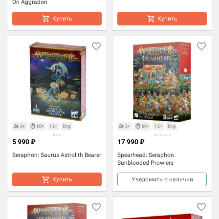
On Aggradon
Купить
Купить
2+
60+
12+
Eng
2+
60+
12+
Eng
5 990 ₽
17 990 ₽
Seraphon: Saurus Astrolith Bearer
Spearhead: Seraphon.
Sunblooded Prowlers
Купить
Уведомить о наличии