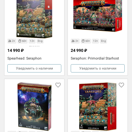
2+
60+
12+
Eng
2+
60+
12+
Eng
14 990 ₽
24 990 ₽
Spearhead: Seraphon
Seraphon: Primordial Starhost
Уведомить о наличии
Уведомить о наличии