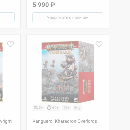
5 990 ₽
Уведомить о наличии
2+
60+
12+
Eng
wright
Vanguard: Kharadron Overlords