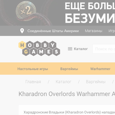
Соединённые Штаты Америки
Магазины
Игр
Каталог
Настольные игры
Варгеймы
Warhammer
Главная
Каталог
Варгеймы
Kharadron Overlords Warhammer A
Харадронские Владыки (Kharadron Overlords) напад