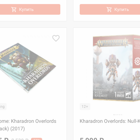
Купить
Купить
Eng
12+
tome: Kharadron Overlords
Kharadron Overlords: Null-
ack) (2017)