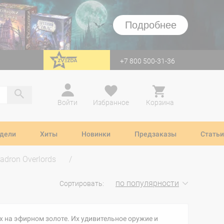
Подробнее
+7 800 500-31-36
перейти на Zvezda
Войти
Избранное
Корзина
дели
Хиты
Новинки
Предзаказы
Статьи
adron Overlords
по популярности
Сортировать:
 на эфирном золоте. Их удивительное оружие и