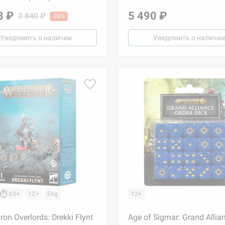
8 ₽
5 490 ₽
3 840 ₽
-30%
Уведомить о наличии
Уведомить о наличии
60+
12+
Eng
12+
on Overlords: Drekki Flynt
Age of Sigmar: Grand Allia