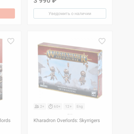
3 990 ₽
Уведомить о наличии
2+
60+
12+
Eng
lords
Kharadron Overlords: Skyrrigers