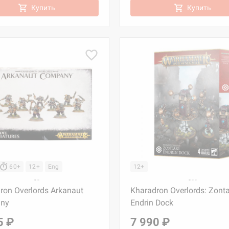
Купить
Купить
60+
12+
Eng
12+
ron Overlords Arkanaut
Kharadron Overlords: Zonta
ny
Endrin Dock
5 ₽
7 990 ₽