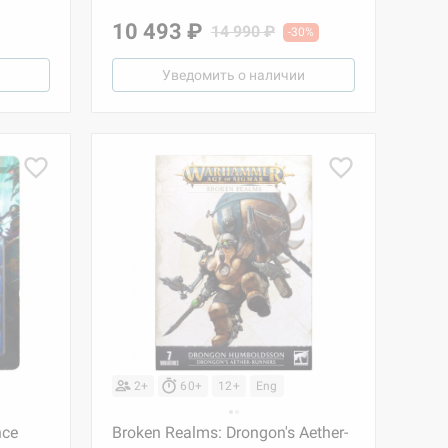
10 493 ₽
14 990 ₽
-30%
Уведомить о наличии
2+
60+
12+
Eng
nce
Broken Realms: Drongon's Aether-