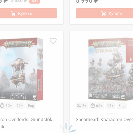
5 ₽
5 990 ₽
2 530 ₽
-50%
Купить
Купить
60+
12+
Eng
2+
60+
12+
Eng
ron Overlords: Grundstok
Spearhead: Kharadron Over
ler