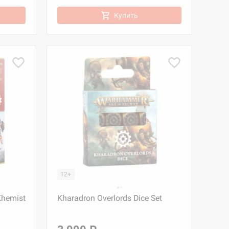
Купить
12+
Khemist
Kharadron Overlords Dice Set