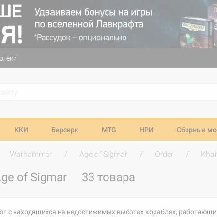
отеки
ККИ
Берсерк
MTG
НРИ
Сборные мо
Warhammer
Age of Sigmar
Order
Khar
ge of Sigmar
33 товара
ают с находящихся на недостижимых высотах кораблях, работающих