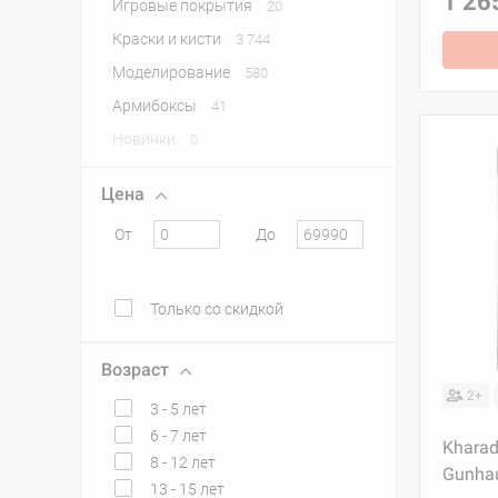
1 26
Игровые покрытия
20
Краски и кисти
3 744
Моделирование
580
Армибоксы
41
Новинки
0
Цена
От
До
Только со скидкой
Возраст
2+
3 - 5 лет
6 - 7 лет
Kharad
8 - 12 лет
Gunhau
13 - 15 лет