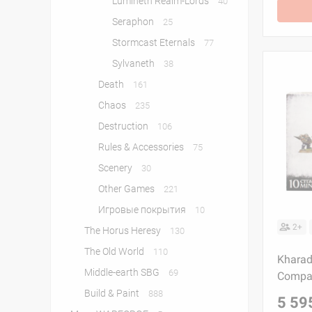
Lumineth Realm-Lords
40
Seraphon
25
Stormcast Eternals
77
Sylvaneth
38
Death
161
Chaos
235
Destruction
106
Rules & Accessories
75
Scenery
30
Other Games
221
Игровые покрытия
10
2+
The Horus Heresy
130
The Old World
110
Kharad
Middle-earth SBG
69
Compa
Build & Paint
888
5 59