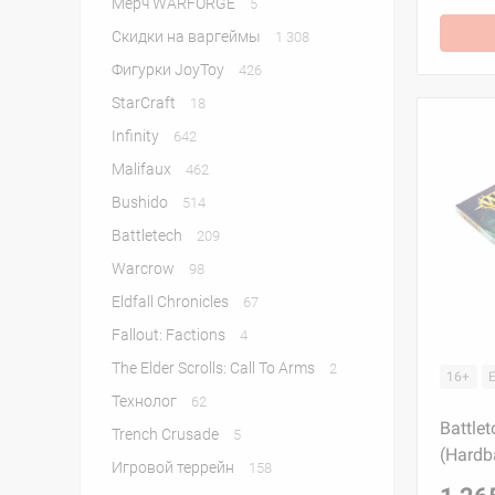
Мерч WARFORGE
5
Скидки на варгеймы
1 308
Фигурки JoyToy
426
StarСraft
18
Infinity
642
Malifaux
462
Bushido
514
Battletech
209
Warcrow
98
Eldfall Chronicles
67
Fallout: Factions
4
The Elder Scrolls: Call To Arms
2
16+
Технолог
62
Battle
Trench Crusade
5
(Hardb
Игровой террейн
158