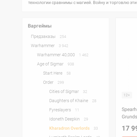
технологии сравнимы с магией. Войну и торговлю эти 
Варгеймы
Предзаказы
254
Warhammer
3 942
Warhammer 40,000
1 462
Age of Sigmar
938
Start Here
58
Order
299
Cities of Sigmar
32
12+
Daughters of Khaine
28
Spearh
Fyreslayers
11
Grunds
Idoneth Deepkin
29
17 9
Kharadron Overlords
33