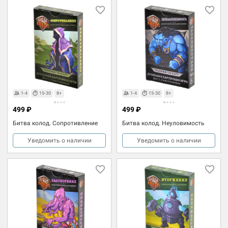
1-4
15-30
8+
1-4
15-30
8+
499 ₽
499 ₽
Битва колод. Сопротивление
Битва колод. Неуловимость
Уведомить о наличии
Уведомить о наличии