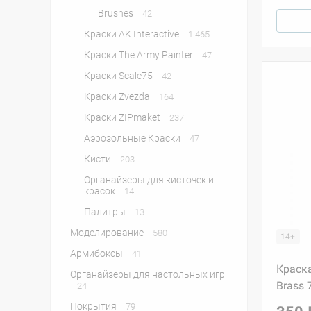
Brushes
42
Краски AK Interactive
1 465
Краски The Army Painter
47
Краски Scale75
42
Краски Zvezda
164
Краски ZIPmaket
237
Аэрозольные Краски
47
Кисти
203
Органайзеры для кисточек и
красок
14
Палитры
13
Моделирование
580
14+
Армибоксы
41
Краска
Органайзеры для настольных игр
Brass 
24
Покрытия
79