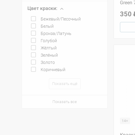
Green 
Цвет краски:
350 
Бежевый/Песочный
Белый
Бронза/Латунь
Голубой
Жёлтый
Зелёный
Золото
Коричневый
Показать ещё
Показать все
14+
Краска 