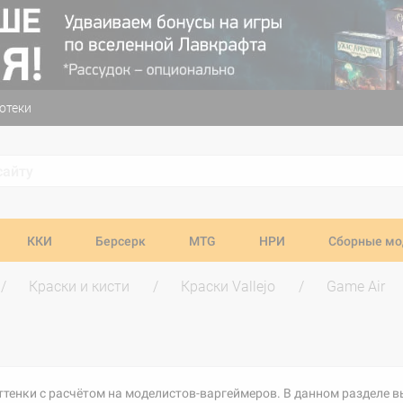
отеки
ККИ
Берсерк
MTG
НРИ
Сборные мо
Краски и кисти
Краски Vallejo
Game Air
оттенки с расчётом на моделистов-варгеймеров. В данном разделе в