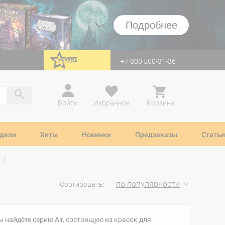
Подробнее
+7 800 500-31-36
перейти на Zvezda
Войти
Избранное
Корзина
дели
Хиты
Новинки
Предзаказы
Статьи
по популярности
Сортировать:
ы найдёте серию Air, состоящую из красок для