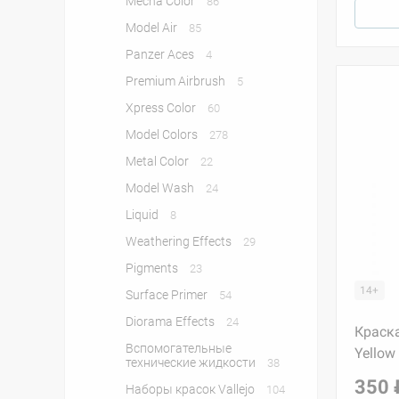
Mecha Color
86
Model Air
85
Panzer Aces
4
Premium Airbrush
5
Xpress Color
60
Model Colors
278
Metal Color
22
Model Wash
24
Liquid
8
Weathering Effects
29
Pigments
23
14+
Surface Primer
54
Diorama Effects
24
Краска
Вспомогательные
Yellow
технические жидкости
38
350 
Наборы красок Vallejo
104