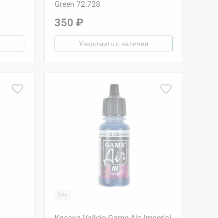
Green 72.728
350 ₽
Уведомить о наличии
14+
Краска Vallejo Game Air: Imperial