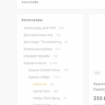
аэрографа.
Аксессуары
Аксессуары для НРИ
232
Для карточных игр
730
Для Magic: The Gathering
52
Игральные кубики
974
Игровой террейн
158
Краски и кисти
3 744
Краски Citadel Colour
797
14+
Краски Vallejo
1 014
Краска
Game Air
42
Flesht
Game Color
180
350 
Hobby Paint Spray
19