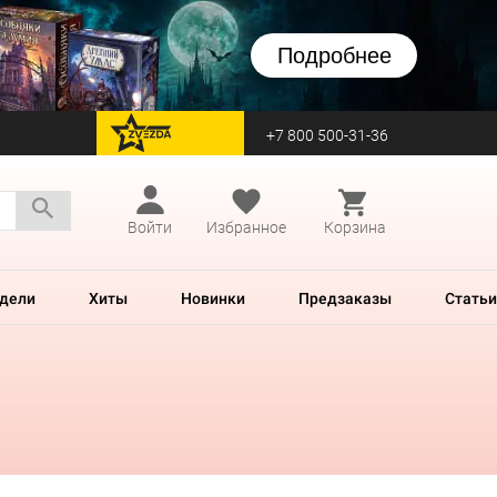
Подробнее
+7 800 500-31-36
перейти на Zvezda
Войти
Избранное
Корзина
дели
Хиты
Новинки
Предзаказы
Статьи