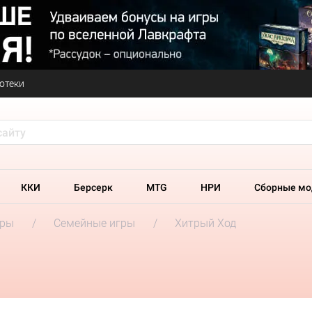
отеки
ККИ
Берсерк
MTG
НРИ
Сборные мо
гры
Семейные игры
Хитрый Ход