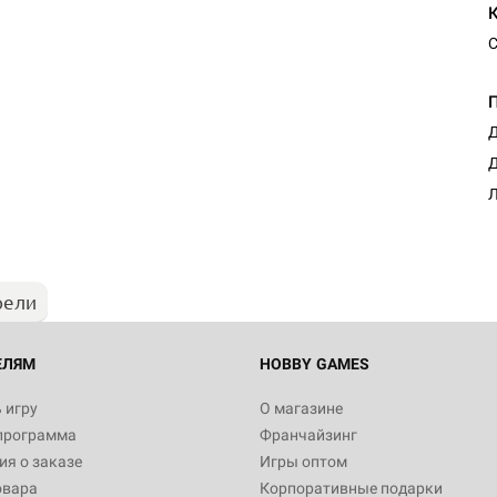
С
Д
Д
Л
рели
ЕЛЯМ
HOBBY GAMES
 игру
О магазине
программа
Франчайзинг
я о заказе
Игры оптом
овара
Корпоративные подарки