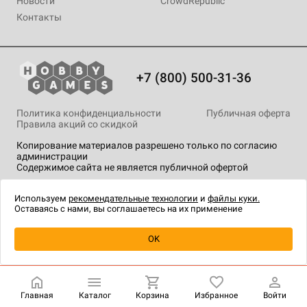
Новости
CrowdRepublic
Контакты
+7 (800) 500-31-36
Политика конфиденциальности
Публичная оферта
Правила акций со скидкой
Копирование материалов разрешено только по согласию
администрации
Содержимое сайта не является публичной офертой
На сайте Hobby Games применяются
рекомендательные
технологии
.
Используем
рекомендательные технологии
и
файлы куки.
Оставаясь с нами, вы соглашаетесь на их применение
Товар снят с продажи
OK
Главная
Каталог
Корзина
Избранное
Войти