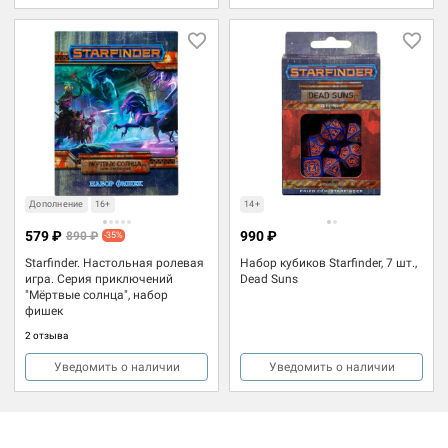
Дополнение
16+
14+
579 ₽
990 ₽
890 ₽
-35%
Starfinder. Настольная ролевая
Набор кубиков Starfinder, 7 шт.,
игра. Серия приключений
Dead Suns
"Мёртвые солнца", набор
фишек
2 отзыва
Уведомить о наличии
Уведомить о наличии