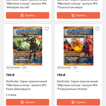
"Мёртвые солнца", выпуск №6:
"Мёртвые солнца", выпуск №3:
"Империя костей"
"Расколотые миры"
Купить
Купить
Дополнение
16+
Дополнение
16+
799 ₽
799 ₽
Starfinder. Серия приключений
Starfinder. Серия приключений
"Мёртвые солнца", выпуск №2:
"Мёртвые солнца", выпуск №4:
Храм Двенадцати
"Разрушенные облака"
2 отзыва
Купить
Купить