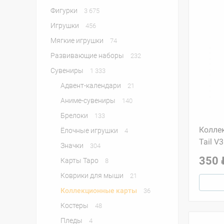
Фигурки
3 675
Игрушки
456
Мягкие игрушки
74
Развивающие наборы
232
Сувениры
1 333
Адвент-календари
21
Аниме-сувениры
140
Брелоки
133
Коллек
Ёлочные игрушки
4
Tail V3
Значки
304
350 
Карты Таро
8
Коврики для мыши
21
Коллекционные карты
36
Костеры
48
Пледы
4