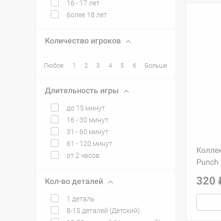
16 - 17 лет
более 18 лет
Количество игроков
Любое
1
2
3
4
5
6
Больше
Длительность игры
до 15 минут
16 - 30 минут
31 - 60 минут
61 - 120 минут
Колле
от 2 часов
Punch
320 
Кол-во деталей
1 деталь
8-15 деталей (Детский)