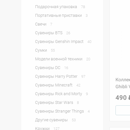
Подарочная упаковка
78
Портативные приставки
3
Свечи
7
Сувениры BTS
26
Сувениры Genshin Impact
40
Сумки
55
Модели военной техники
20
Сувениры DC
16
Сувениры Harry Potter
97
Колле
Сувениры Minecraft
42
Ghibli 
Сувениры Rick and Morty
9
490 
Сувениры Star Wars
8
Сувениры Stranger Things
4
Другие сувениры
53
Кружки
127