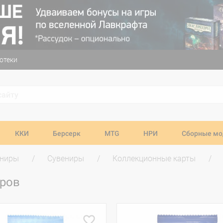
отеки
ККИ
Берсерк
MTG
НРИ
Сборные мо
ениры
Сувениры
Коллекционные карты
аров