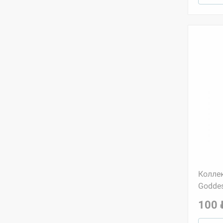
Колле
Goddes
100 