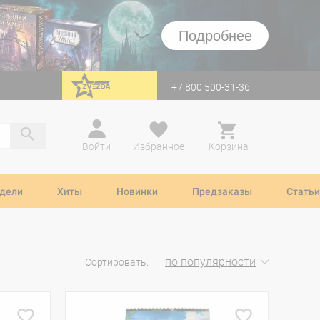
Подробнее
+7 800 500-31-36
перейти на Zvezda
Войти
Избранное
Корзина
дели
Хиты
Новинки
Предзаказы
Статьи
по популярности
Сортировать: