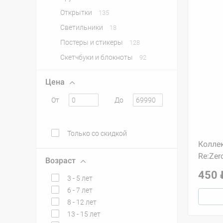
Открытки
135
Светильники
18
Постеры и стикеры
128
Скетчбуки и блокноты
92
Цена
От
До
Только со скидкой
Колле
Re:Zer
Возраст
450 
3 - 5 лет
6 - 7 лет
8 - 12 лет
13 - 15 лет