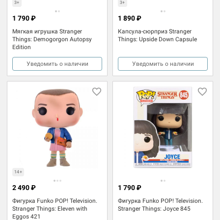
3+
3+
1 790 ₽
1 890 ₽
Мягкая игрушка Stranger
Капсула-сюрприз Stranger
Things: Demogorgon Autopsy
Things: Upside Down Capsule
Edition
Уведомить о наличии
Уведомить о наличии
14+
2 490 ₽
1 790 ₽
Фигурка Funko POP! Television.
Фигурка Funko POP! Television.
Stranger Things: Eleven with
Stranger Things: Joyce 845
Eggos 421