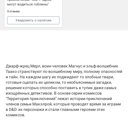
могут водиться гоблины"
3 отзыва
Уведомить о наличии
Дварф-жрец Мерл, воин-человек Магнус и эльф-волшебник
Таако странствуют по волшебному миру, полному опасностей
и тайн. На каждом шагу их поджидают то злобные твари,
готовые сцапать их целиком, то необъяснимые загадки,
решение которых способно поставить в тупик даже самых
изощрённых детективов. В основе серии комиксов
"Территория приключений" лежат истории приключений
членов семьи Макэлрой, которые проводят время за играми
в D&D: их персонажи и стали главными героями этих
комиксов.