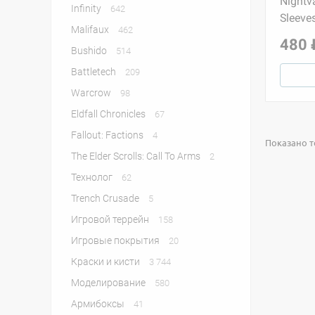
Nightva
Infinity
642
Sleeve
Malifaux
462
480 
Bushido
514
Battletech
209
Warcrow
98
Eldfall Chronicles
67
Fallout: Factions
4
Показано то
The Elder Scrolls: Call To Arms
2
Технолог
62
Trench Crusade
5
Игровой террейн
158
Игровые покрытия
20
Краски и кисти
3 744
Моделирование
580
Армибоксы
41