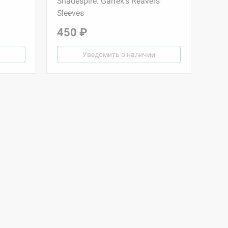
Shadespire: Garrek's Reavers
Sleeves
450 ₽
Уведомить о наличии