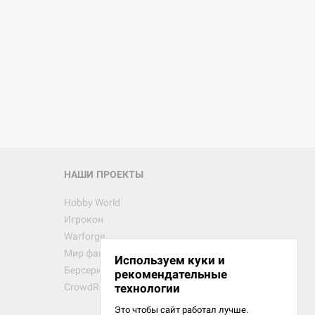
НАШИ ПРОЕКТЫ
Hobby World
Игрокон
Warforge
Мир фантастики
Используем куки и
Берсерк
рекомендательные
CrowdRepublic
технологии
Это чтобы сайт работал лучше.