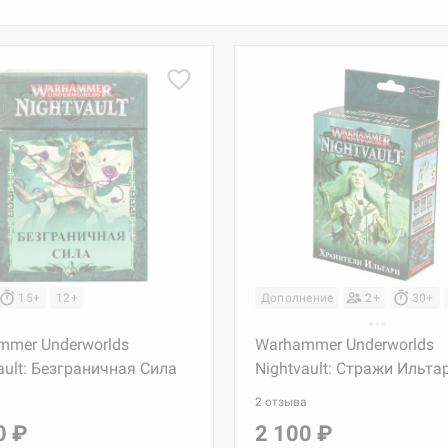
15+
12+
Дополнение
2+
30+
mmer Underworlds
Warhammer Underworlds
ault: Безграничная Сила
Nightvault: Стражи Ильта
2 отзыва
0 ₽
2 100 ₽