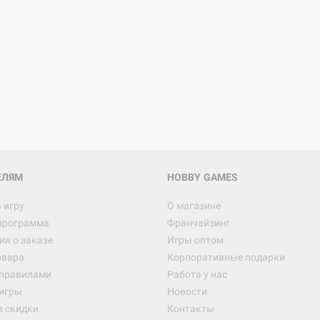
ЕЛЯМ
HOBBY GAMES
 игру
О магазине
программа
Франчайзинг
я о заказе
Игры оптом
овара
Корпоративные подарки
 правилами
Работа у нас
игры
Новости
з скидки
Контакты