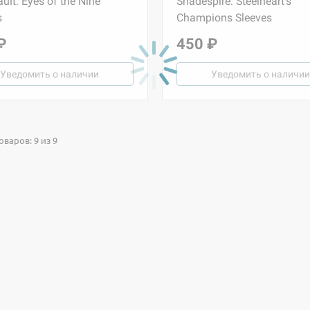
ult: Eyes of the Nine
Shadespire: Steelheart's
s
Champions Sleeves
₽
450 ₽
Уведомить о наличии
Уведомить о наличии
варов: 9 из 9