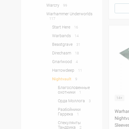
Warcry
99
Warhammer Underworlds
117
Start Here
16
Warbands
14
Beastgrave
31
Direchasm
18
Gnarlwood
4
Harrowdeep
11
Nightvault
9
Благословенные
охотники
1
14+
Орда Моллога
3
Разбойники
Warha
Гаррека
1
Nightva
Спекулянты
Sleeve
Тандрика
2