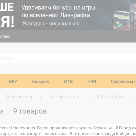
отеки
ККИ
Берсерк
MTG
НРИ
Сборные мо
Warhammer
Age of Sigmar
Other Games
ds
9 товаров
hammer Underworlds. Герои продолжают изучать Зеркальный Город 
 карт, включая карты нового типа. В втором сезоне среди бойцов 