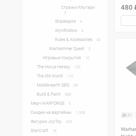
480 
Стражи Ильтари
3
Shadespire
4
Wyrdhollow
4
Rules & Accessories
43
Warhammer Quest
5
Игровые покрытия
10
The Horus Heresy
130
The Old World
110
Middle-earth SBG
69
Build & Paint
888
Мерч WARFORGE
5
Скидки на варгеймы
1 308
2+
Фигурки JoyToy
426
Warha
StarСraft
18