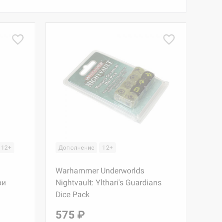
12+
Дополнение
12+
Warhammer Underworlds
ри
Nightvault: Ylthari's Guardians
Dice Pack
575 ₽