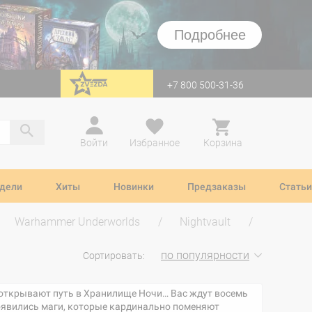
Подробнее
+7 800 500-31-36
перейти на Zvezda
Войти
Избранное
Корзина
дели
Хиты
Новинки
Предзаказы
Статьи
Warhammer Underworlds
Nightvault
по популярности
Сортировать:
и открывают путь в Хранилище Ночи… Вас ждут восемь
появились маги, которые кардинально поменяют