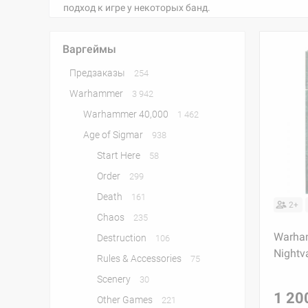
подход к игре у некоторых банд.
Варгеймы
Предзаказы
254
Warhammer
3 942
Warhammer 40,000
1 462
Age of Sigmar
938
Start Here
58
Order
299
Death
161
2+
Chaos
235
Warha
Destruction
106
Nightv
Rules & Accessories
75
Scenery
30
1 20
Other Games
221