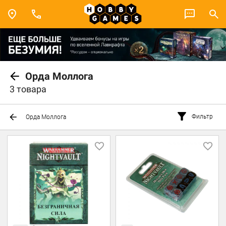
Орда Моллога
3 товара
Фильтр
Орда Моллога