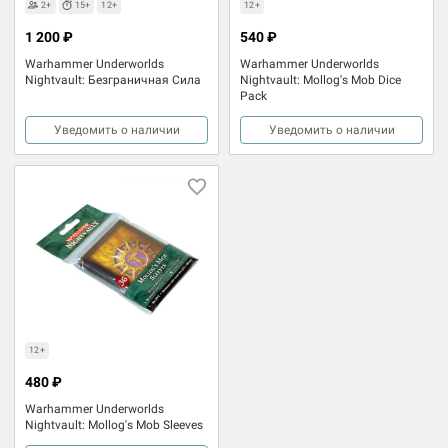
2+
15+
12+
12+
1 200 ₽
540 ₽
Warhammer Underworlds
Warhammer Underworlds
Nightvault: Безграничная Сила
Nightvault: Mollog's Mob Dice
Pack
Уведомить о наличии
Уведомить о наличии
12+
480 ₽
Warhammer Underworlds
Nightvault: Mollog's Mob Sleeves