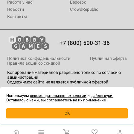
Работа у нас
Берсерк
Новости
CrowdRepublic
Контакты
+7 (800) 500-31-36
Политика конфиденциальности
Публичная оферта
Правила акций со скидкой
Копирование материалов разрешено только по согласию
администрации
Содержимое сайта не является публичной офертой
На сайте Hobby Games применяются
рекомендательные
технологии
.
Используем
рекомендательные технологии
и
файлы куки.
Оставаясь с нами, вы соглашаетесь на их применение
Уведомить о наличии
OK