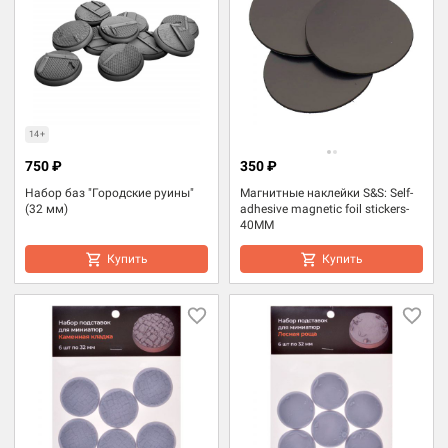
14+
750 ₽
350 ₽
Набор баз "Городские руины"
Магнитные наклейки S&S: Self-
(32 мм)
adhesive magnetic foil stickers-
40MM
Купить
Купить