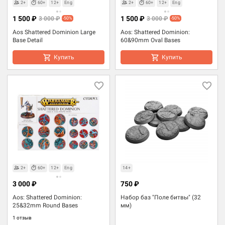
2+
60+
12+
Eng
2+
60+
12+
Eng
1 500 ₽
1 500 ₽
3 000 ₽
3 000 ₽
-50%
-50%
Aos Shattered Dominion Large
Aos: Shattered Dominion:
Base Detail
60&90mm Oval Bases
Купить
Купить
2+
60+
12+
Eng
14+
3 000 ₽
750 ₽
Aos: Shattered Dominion:
Набор баз "Поле битвы" (32
25&32mm Round Bases
мм)
1 отзыв