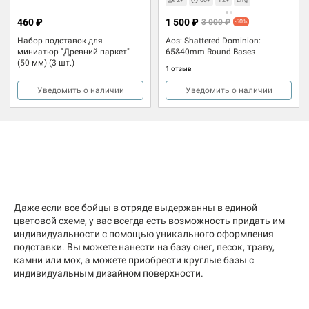
460 ₽
1 500 ₽
3 000 ₽
-50%
Набор подставок для
Aos: Shattered Dominion:
миниатюр "Древний паркет"
65&40mm Round Bases
(50 мм) (3 шт.)
1 отзыв
Уведомить о наличии
Уведомить о наличии
Даже если все бойцы в отряде выдержанны в единой
цветовой схеме, у вас всегда есть возможность придать им
индивидуальности с помощью уникального оформления
подставки. Вы можете нанести на базу снег, песок, траву,
камни или мох, а можете приобрести круглые базы с
индивидуальным дизайном поверхности.