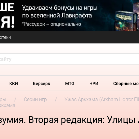
отеки
ККИ
Берсерк
MTG
НРИ
Сборные мо
гры
Серии игр
Ужас Аркхэма (Arkham Horror Fil
Аркхэма
зумия. Вторая редакция: Улицы