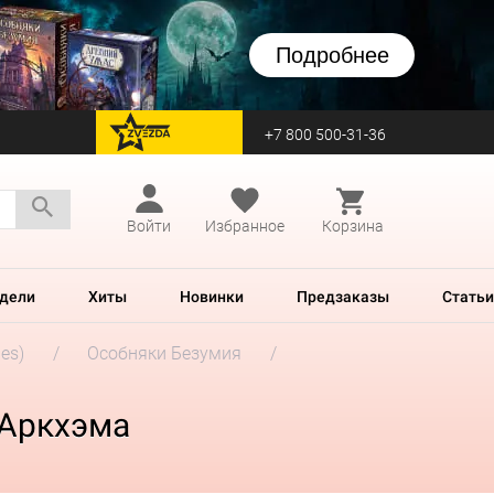
Подробнее
+7 800 500-31-36
перейти на Zvezda
Войти
Избранное
Корзина
дели
Хиты
Новинки
Предзаказы
Статьи
es)
Особняки Безумия
 Аркхэма