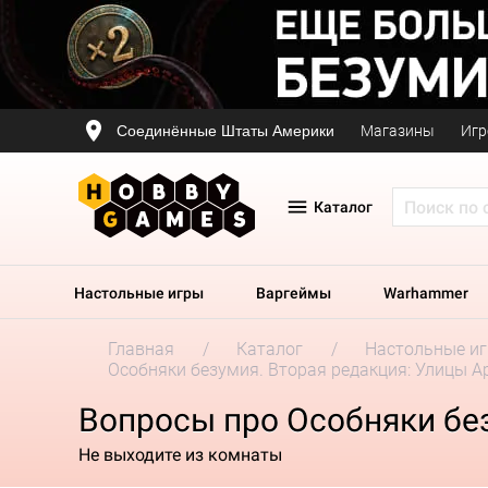
Соединённые Штаты Америки
Магазины
Игр
Каталог
Настольные игры
Варгеймы
Warhammer
Главная
Каталог
Настольные и
Особняки безумия. Вторая редакция: Улицы 
Вопросы про Особняки бе
Не выходите из комнаты