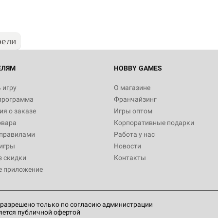
рели
ЕЛЯМ
HOBBY GAMES
 игру
О магазине
программа
Франчайзинг
я о заказе
Игры оптом
овара
Корпоративные подарки
 правилами
Работа у нас
игры
Новости
з скидки
Контакты
е приложение
разрешено только по согласию администрации
яется публичной офертой