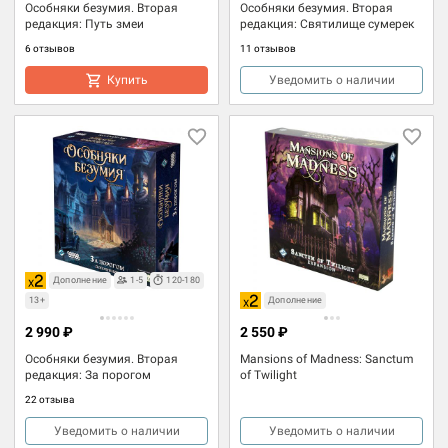
Особняки безумия. Вторая
Особняки безумия. Вторая
редакция: Путь змеи
редакция: Святилище сумерек
6 отзывов
11 отзывов
Купить
Уведомить о наличии
Дополнение
1-5
120-180
13+
Дополнение
2 990 ₽
2 550 ₽
Особняки безумия. Вторая
Mansions of Madness: Sanctum
редакция: За порогом
of Twilight
22 отзыва
Уведомить о наличии
Уведомить о наличии