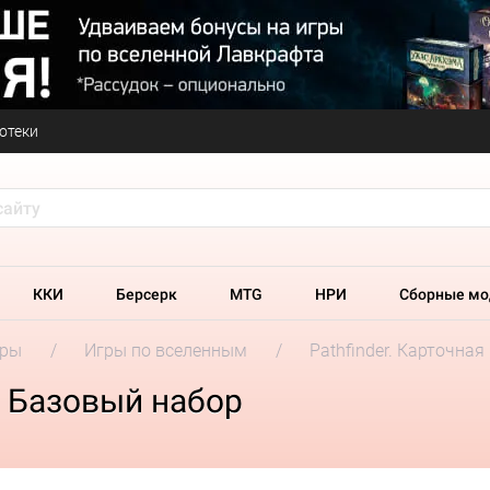
отеки
ККИ
Берсерк
MTG
НРИ
Сборные мо
гры
Игры по вселенным
Pathfinder. Карточная
а. Базовый набор