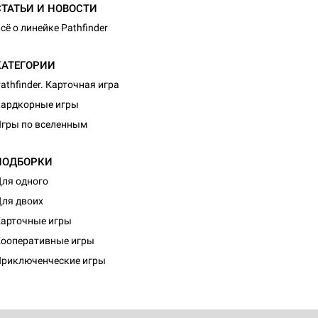
СТАТЬИ И НОВОСТИ
сё о линейке Pathfinder
КАТЕГОРИИ
athfinder. Карточная игра
ардкорные игры
гры по вселенным
ПОДБОРКИ
ля одного
ля двоих
d Монстры
арточные игры
ооперативные игры
риключенческие игры
 Зомбицид: