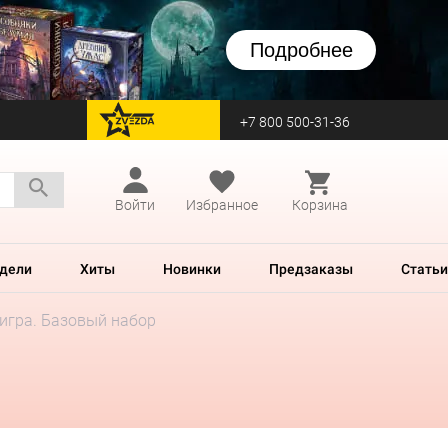
Подробнее
+7 800 500-31-36
перейти на Zvezda
Войти
Избранное
Корзина
дели
Хиты
Новинки
Предзаказы
Статьи
 игра. Базовый набор