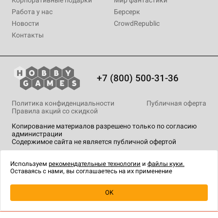
Корпоративные подарки
Мир фантастики
Работа у нас
Берсерк
Новости
CrowdRepublic
Контакты
+7 (800) 500-31-36
Политика конфиденциальности
Публичная оферта
Правила акций со скидкой
Копирование материалов разрешено только по согласию
администрации
Содержимое сайта не является публичной офертой
На сайте Hobby Games применяются
рекомендательные
технологии
.
Используем
рекомендательные технологии
и
файлы куки.
Оставаясь с нами, вы соглашаетесь на их применение
OK
Купить
| 4 990 ₽