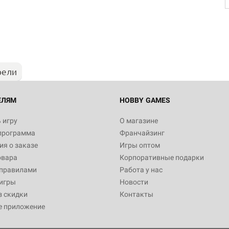
рели
ЕЛЯМ
HOBBY GAMES
 игру
О магазине
программа
Франчайзинг
я о заказе
Игры оптом
овара
Корпоративные подарки
 правилами
Работа у нас
игры
Новости
з скидки
Контакты
е приложение