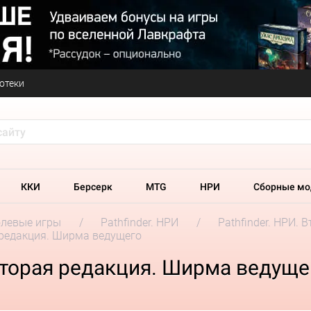
отеки
ККИ
Берсерк
MTG
НРИ
Сборные мо
олевые игры
Pathfinder. НРИ
Pathfinder. НРИ. 
я редакция. Ширма ведущего
 Вторая редакция. Ширма ведуще