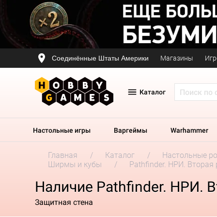
Соединённые Штаты Америки
Магазины
Игр
Каталог
Настольные игры
Варгеймы
Warhammer
Главная
Каталог
Настольные р
Ширмы и кубы
Pathfinder. НРИ. Втора
Наличие Pathfinder. НРИ.
Защитная стена