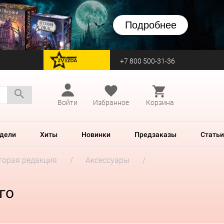
Подробнее
+7 800 500-31-36
перейти на Zvezda
Войти
Избранное
Корзина
дели
Хиты
Новинки
Предзаказы
Статьи
Вторая редакция
Аксессуары
го