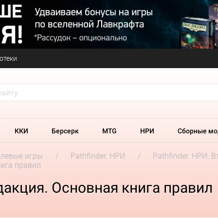
отеки
ККИ
Берсерк
MTG
НРИ
Сборные мо
олевые игры
Pathfinder. НРИ
Pathfinder. НРИ. 
нига правил
едакция. Основная книга правил