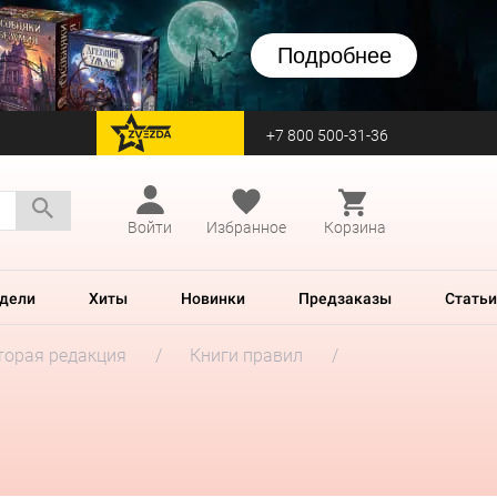
Подробнее
+7 800 500-31-36
перейти на Zvezda
Войти
Избранное
Корзина
дели
Хиты
Новинки
Предзаказы
Статьи
Вторая редакция
Книги правил