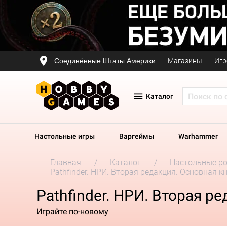
Соединённые Штаты Америки
Магазины
Игр
Каталог
Настольные игры
Варгеймы
Warhammer
Главная
Каталог
Настольные р
Pathfinder. НРИ. Вторая редакция. Основная к
Pathfinder. НРИ. Вторая р
Играйте по-новому