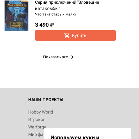
Серия приключений "Зловещие
катакомбы"
Что таит старый маяк?
3 490 ₽
Купить
Показать все
НАШИ ПРОЕКТЫ
Hobby World
Игрокон
Warforge
Мир фантастики
Используем куки и