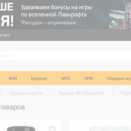
отеки
ККИ
Берсерк
MTG
НРИ
Сборные мо
Краски и кисти
Краски AK Interactive
Pigm
товаров