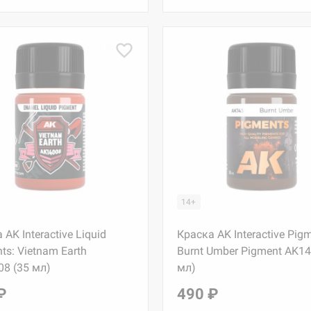
14+
 AK Interactive Liquid
Краска AK Interactive Pigm
ts: Vietnam Earth
Burnt Umber Pigment AK14
8 (35 мл)
мл)
₽
490 ₽