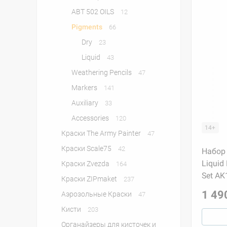
ABT 502 OILS
12
Pigments
66
Dry
23
Liquid
43
Weathering Pencils
47
Markers
141
Auxiliary
33
Accessories
120
14+
Краски The Army Painter
47
Краски Scale75
42
Набор 
Liquid
Краски Zvezda
164
Set AK
Краски ZIPmaket
237
1 49
Аэрозольные Краски
47
Кисти
203
Органайзеры для кисточек и