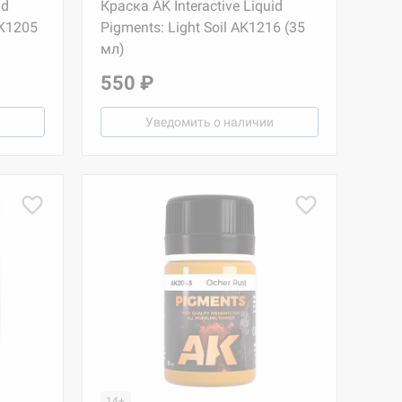
id
Краска AK Interactive Liquid
AK1205
Pigments: Light Soil AK1216 (35
мл)
550 ₽
Уведомить о наличии
14+