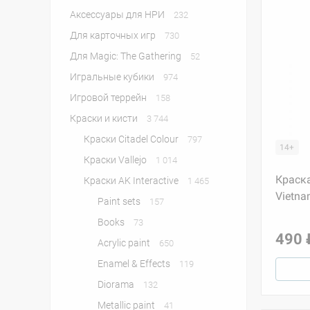
Аксессуары для НРИ
232
Для карточных игр
730
Для Magic: The Gathering
52
Игральные кубики
974
Игровой террейн
158
Краски и кисти
3 744
Краски Citadel Colour
797
14+
Краски Vallejo
1 014
Краска
Краски AK Interactive
1 465
Vietna
Paint sets
157
Books
73
490 
Acrylic paint
650
Enamel & Effects
119
Diorama
132
Metallic paint
41