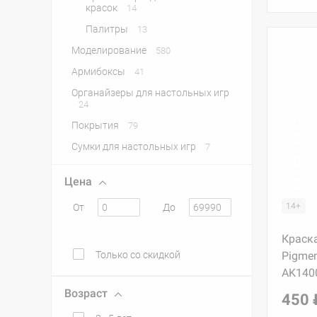
красок
14
Палитры
13
Моделирование
580
Армибоксы
41
Органайзеры для настольных игр
24
Покрытия
79
Сумки для настольных игр
7
Цена
14+
От
До
Краска
Только со скидкой
Pigmen
AK1400
Возраст
450 