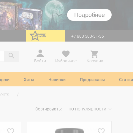
Подробнее
+7 800 500-31-36
перейти на Zvezda
Войти
Избранное
Корзина
дели
Хиты
Новинки
Предзаказы
Статьи
ents
по популярности
Сортировать: