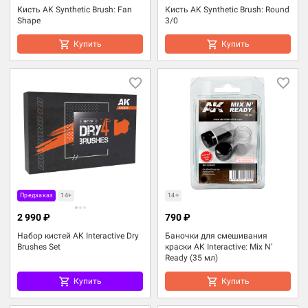
Кисть AK Synthetic Brush: Fan
Кисть AK Synthetic Brush: Round
Shape
3/0
Купить
Купить
Предзаказ
14+
14+
2 990 ₽
790 ₽
Набор кистей AK Interactive Dry
Баночки для смешивания
Brushes Set
краски AK Interactive: Mix N’
Ready (35 мл)
Купить
Купить