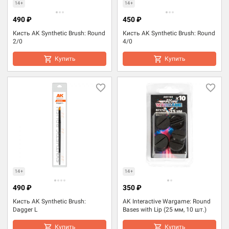
14+
14+
490 ₽
450 ₽
Кисть AK Synthetic Brush: Round
Кисть AK Synthetic Brush: Round
2/0
4/0
Купить
Купить
14+
14+
490 ₽
350 ₽
Кисть AK Synthetic Brush:
AK Interactive Wargame: Round
Dagger L
Bases with Lip (25 мм, 10 шт.)
Купить
Купить