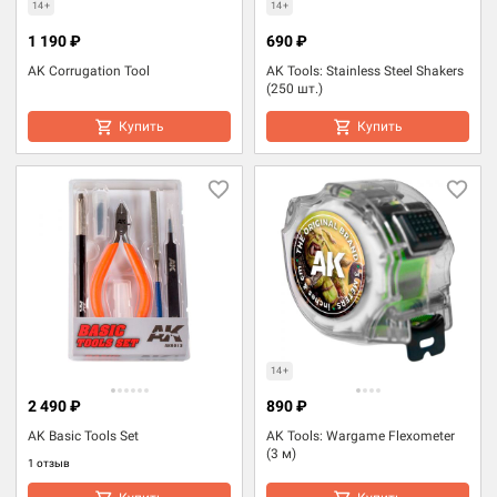
14+
14+
1 190 ₽
690 ₽
AK Corrugation Tool
AK Tools: Stainless Steel Shakers
(250 шт.)
Купить
Купить
14+
2 490 ₽
890 ₽
AK Basic Tools Set
AK Tools: Wargame Flexometer
(3 м)
1 отзыв