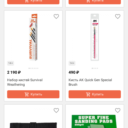
Купить
Купить
14+
14+
2 190 ₽
490 ₽
Набор кистей Survival
Кисть AK Quick Gen Special
Weathering
Brush
Купить
Купить