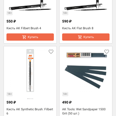
14+
14+
550 ₽
590 ₽
Кисть AK Filbert Brush 4
Кисть AK Flat Brush 8
Купить
Купить
14+
14+
590 ₽
490 ₽
Кисть AK Synthetic Brush: Filbert
AK Tools: Wet Sandpaper 1500
6
Grit (50 шт.)