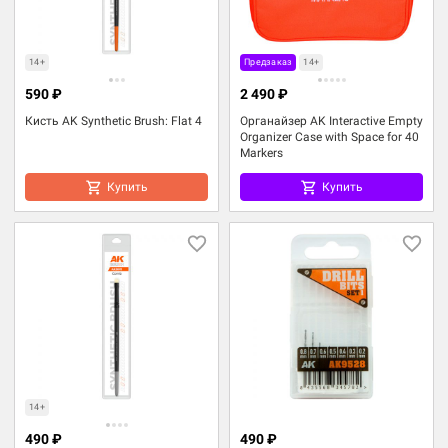
14+
Предзаказ
14+
590 ₽
2 490 ₽
Кисть AK Synthetic Brush: Flat 4
Органайзер AK Interactive Empty
Organizer Case with Space for 40
Markers
Купить
Купить
14+
490 ₽
490 ₽