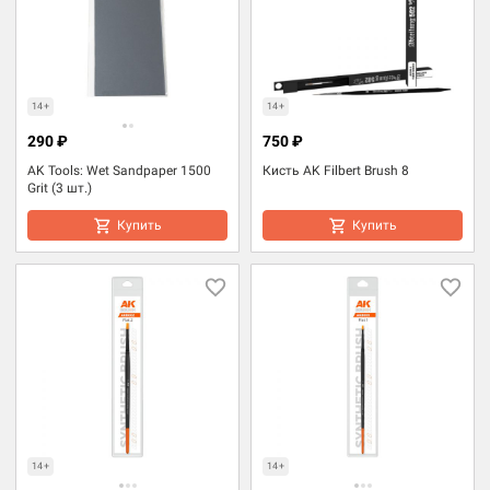
14+
14+
290 ₽
750 ₽
AK Tools: Wet Sandpaper 1500
Кисть AK Filbert Brush 8
Grit (3 шт.)
Купить
Купить
14+
14+