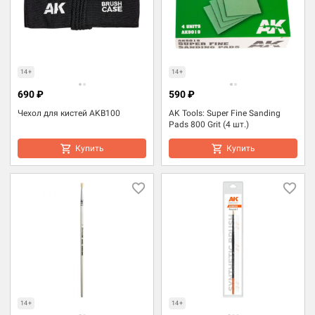
14+
14+
690 ₽
590 ₽
Чехол для кистей AKB100
AK Tools: Super Fine Sanding
Pads 800 Grit (4 шт.)
Купить
Купить
14+
14+