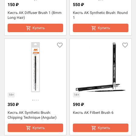
150 ₽
550 ₽
Кисть AK Diffuser Brush 1 (8mm
Кисть AK Synthetic Brush: Round
Long Hair)
1
Купить
Купить
14+
14+
350 ₽
590 ₽
Кисть AK Synthetic Brush:
Кисть AK Filbert Brush 6
Chipping Technique (Angular)
Купить
Купить