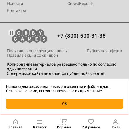
Новости
CrowdRepublic
Контакты
+7 (800) 500-31-36
Политика конфиденциальности
Публичная оферта
Правила акций со скидкой
Копирование материалов разрешено только по согласию
администрации
Содержимое сайта не является публичной офертой
На сайте Hobby Games применяются
рекомендательные
технологии
.
Используем
рекомендательные технологии
и
файлы куки.
Оставаясь с нами, вы соглашаетесь на их применение
Уведомить о наличии
OK
Главная
Каталог
Корзина
Избранное
Войти