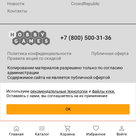
Новости
CrowdRepublic
Контакты
+7 (800) 500-31-36
Политика конфиденциальности
Публичная оферта
Правила акций со скидкой
Копирование материалов разрешено только по согласию
администрации
Содержимое сайта не является публичной офертой
На сайте Hobby Games применяются
рекомендательные
технологии
.
Используем
рекомендательные технологии
и
файлы куки.
Оставаясь с нами, вы соглашаетесь на их применение
Уведомить о наличии
OK
Главная
Каталог
Корзина
Избранное
Войти