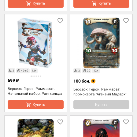
Купить
Купить
2
40-60
12+
2
20
12+
699 ₽
100 бон.
Берсерк. Герои: Раммарат.
Берсерк. Герои. Раммарат:
Начальный набор: Рангхильда
промокарта "Агенвил Мадарх"
Купить
Купить