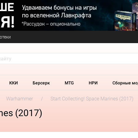
отеки
ККИ
Берсерк
MTG
НРИ
Сборные мо
Warhammer
Start Collecting! Space Marines (2017)
ines (2017)