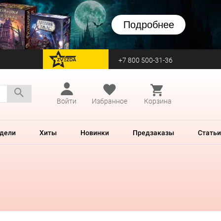
Подробнее
+7 800 500-31-36
перейти на Zvezda
Войти
Избранное
Корзина
дели
Хиты
Новинки
Предзаказы
Статьи