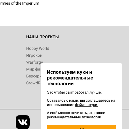
rmies of the Imperium
 Зомбицид:
НАШИ ПРОЕКТЫ
Hobby World
Игрокон
 Берсерк.
Warforge
в
Мир фантастики
Используем куки и
Берсерк
рекомендательные
CrowdRepublic
технологии
Это чтобы сайт работал лучше.
Оставаясь с нами, вы соглашаетесь на
d Ужас
использование
файлов куки.
орой сезон
А ещё можно почитать, что такое
рекомендательные технологии