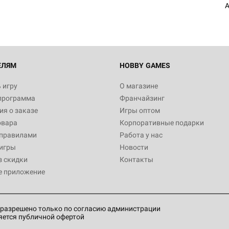
A
Настольная игра Hobby World
Белая смерть
12 990
ЕЛЯМ
HOBBY GAMES
 игру
О магазине
программа
Франчайзинг
Настольная игра Hobby World
я о заказе
Игры оптом
Сердце роя. Дисплей бустеро
овара
Корпоративные подарки
3 490
 правилами
Работа у нас
игры
Новости
з скидки
Контакты
е приложение
Настольная игра Hobby Worl
Аркхэма. Карточная игра: Вт
4 990
разрешено только по согласию администрации
яется публичной офертой