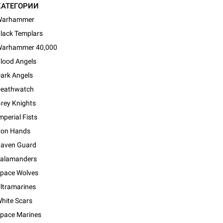
КАТЕГОРИИ
Warhammer
lack Templars
arhammer 40,000
lood Angels
ark Angels
eathwatch
rey Knights
mperial Fists
ron Hands
aven Guard
alamanders
pace Wolves
ltramarines
d Монстры
hite Scars
pace Marines