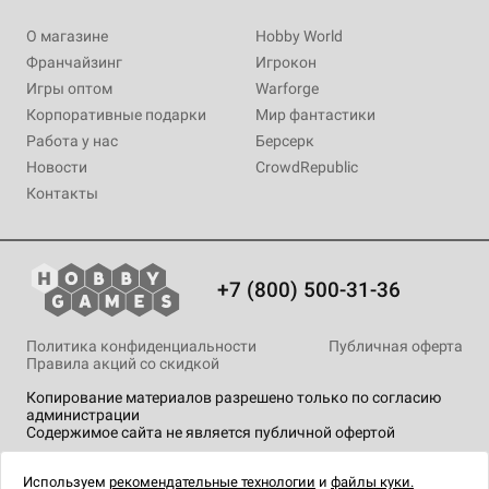
О магазине
Hobby World
Франчайзинг
Игрокон
Игры оптом
Warforge
Корпоративные подарки
Мир фантастики
Работа у нас
Берсерк
Новости
CrowdRepublic
Контакты
+7 (800) 500-31-36
Политика конфиденциальности
Публичная оферта
Правила акций со скидкой
Копирование материалов разрешено только по согласию
администрации
Содержимое сайта не является публичной офертой
На сайте Hobby Games применяются
рекомендательные
технологии
.
Используем
рекомендательные технологии
и
файлы куки.